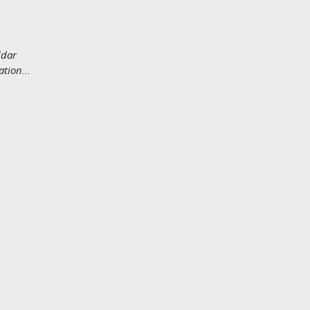
dar
tion...